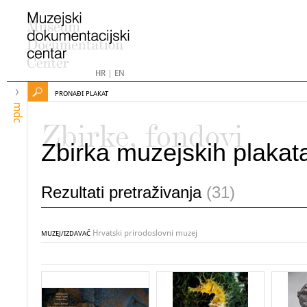
HR
|
EN
PRONAĐI PLAKAT
mdc
Zbirke, fondovi
Zbirka muzejskih plakat
Rezultati pretraživanja
(31)
Hrvatski prirodoslovni muzej
MUZEJ/IZDAVAČ