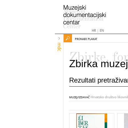
HR
|
EN
PRONAĐI PLAKAT
mdc
Zbirke, fo
Zbirka muzej
Rezultati pretraživ
Hrvatsko društvo likovn
MUZEJ/IZDAVAČ