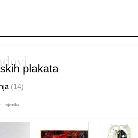
ndovi
skih plakata
anja
(14)
ih umjetnika