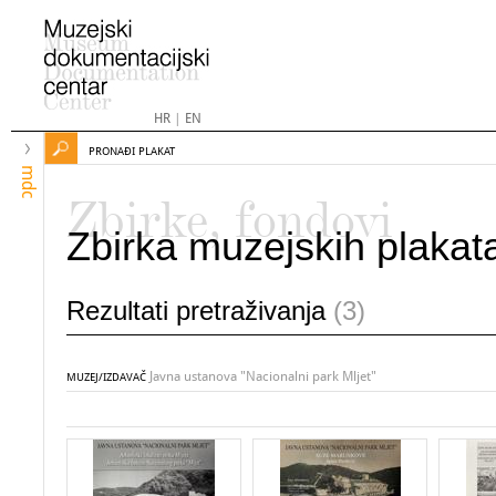
HR
|
EN
PRONAĐI PLAKAT
mdc
Zbirke, fondovi
Zbirka muzejskih plakat
Rezultati pretraživanja
(3)
Javna ustanova "Nacionalni park Mljet"
MUZEJ/IZDAVAČ