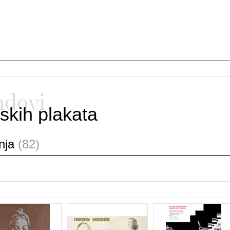
ndovi
skih plakata
anja
(82)