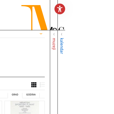
muzeji
kalendar
GRAD
GODINA