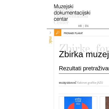
HR
|
EN
PRONAĐI PLAKAT
mdc
Zbirke, fo
Zbirka muzej
Rezultati pretraživ
Kabinet grafike JAZU
MUZEJ/IZDAVAČ