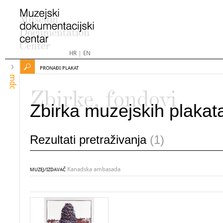
HR
|
EN
PRONAĐI PLAKAT
mdc
Zbirke, fondovi
Zbirka muzejskih plakat
Rezultati pretraživanja
(1)
Kanadska ambasada
MUZEJ/IZDAVAČ