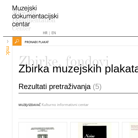
HR
|
EN
PRONAĐI PLAKAT
mdc
Zbirke, fondovi
Zbirka muzejskih plakat
Rezultati pretraživanja
(5)
Kulturno informativni centar
MUZEJ/IZDAVAČ