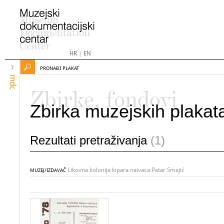
HR
|
EN
PRONAĐI PLAKAT
mdc
Zbirke, fondovi
Zbirka muzejskih plakat
Rezultati pretraživanja
(1)
Likovna kolonija kipara naivaca Petar Smajić
MUZEJ/IZDAVAČ