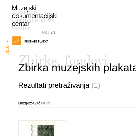
HR
|
EN
PRONAĐI PLAKAT
mdc
Zbirke, fondovi
Zbirka muzejskih plakat
Rezultati pretraživanja
(1)
MORH
MUZEJ/IZDAVAČ