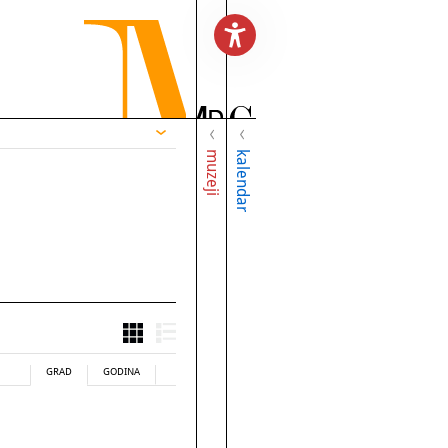
muzeji
kalendar
GRAD
GODINA