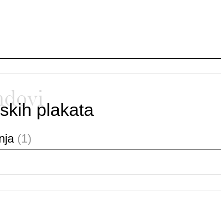
ndovi
skih plakata
anja
(1)