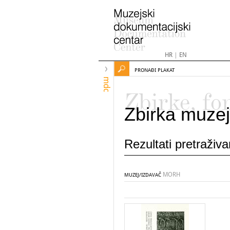
HR
|
EN
PRONAĐI PLAKAT
mdc
Zbirke, fo
Zbirka muzej
Rezultati pretraživ
MORH
MUZEJ/IZDAVAČ