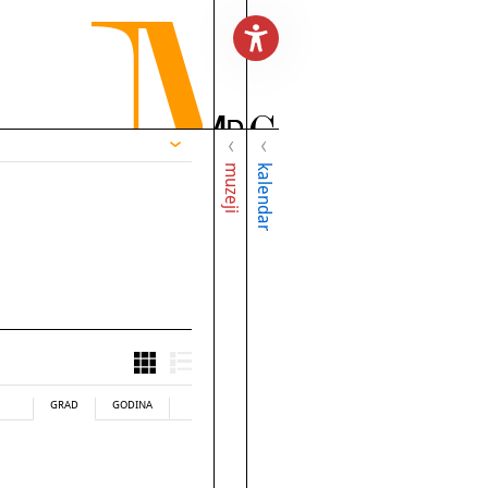
muzeji
kalendar
GRAD
GODINA