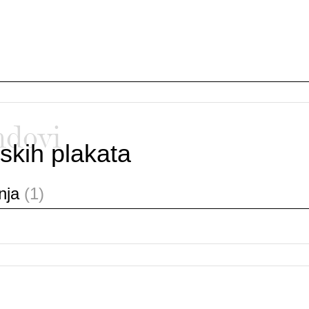
ndovi
skih plakata
anja
(1)