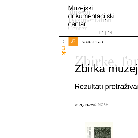
HR
|
EN
PRONAĐI PLAKAT
mdc
Zbirke, fo
Zbirka muzej
Rezultati pretraživ
MORH
MUZEJ/IZDAVAČ