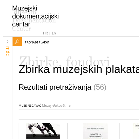
HR
|
EN
PRONAĐI PLAKAT
mdc
Zbirke, fondovi
Zbirka muzejskih plakat
Rezultati pretraživanja
(56)
Muzej Đakovštine
MUZEJ/IZDAVAČ