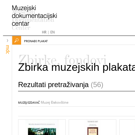
HR
|
EN
PRONAĐI PLAKAT
mdc
Zbirke, fondovi
Zbirka muzejskih plakat
Rezultati pretraživanja
(56)
Muzej Đakovštine
MUZEJ/IZDAVAČ