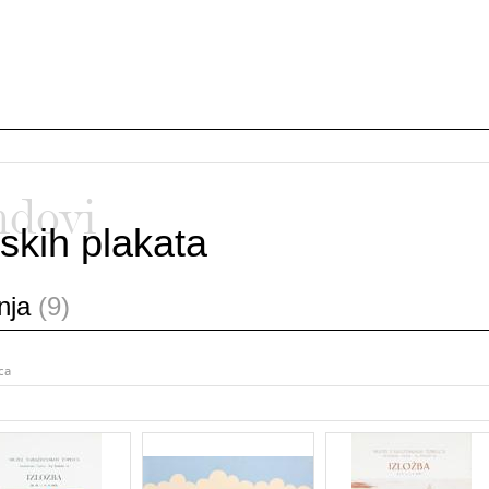
ndovi
skih plakata
anja
(9)
ca