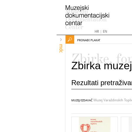
HR
|
EN
PRONAĐI PLAKAT
mdc
Zbirke, fo
Zbirka muzej
Rezultati pretraživ
Muzej Varaždinskih Topli
MUZEJ/IZDAVAČ