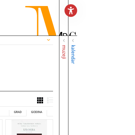
muzeji
kalendar
GRAD
GODINA