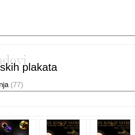
ndovi
skih plakata
anja
(77)