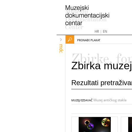
HR
|
EN
PRONAĐI PLAKAT
mdc
Zbirke, fo
Zbirka muzej
Rezultati pretraživ
Muzej antičkog stakla
MUZEJ/IZDAVAČ