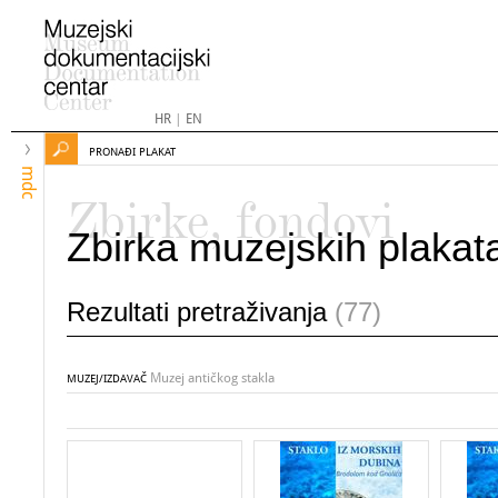
HR
|
EN
PRONAĐI PLAKAT
mdc
Zbirke, fondovi
Zbirka muzejskih plakat
Rezultati pretraživanja
(77)
Muzej antičkog stakla
MUZEJ/IZDAVAČ