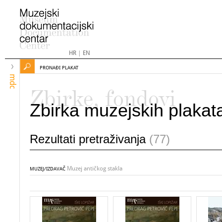
HR
|
EN
PRONAĐI PLAKAT
mdc
Zbirke, fondovi
Zbirka muzejskih plakat
Rezultati pretraživanja
(77)
Muzej antičkog stakla
MUZEJ/IZDAVAČ