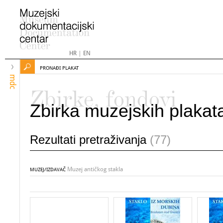
HR
|
EN
PRONAĐI PLAKAT
mdc
Zbirke, fondovi
Zbirka muzejskih plakat
Rezultati pretraživanja
(77)
Muzej antičkog stakla
MUZEJ/IZDAVAČ