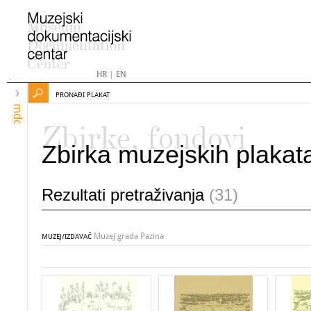
HR
|
EN
PRONAĐI PLAKAT
mdc
Zbirke, fondovi
Zbirka muzejskih plakat
Rezultati pretraživanja
(31)
Muzej grada Pazina
MUZEJ/IZDAVAČ