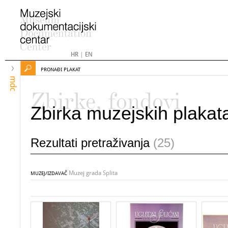
HR
|
EN
PRONAĐI PLAKAT
mdc
Zbirke, fondovi
Zbirka muzejskih plakat
Rezultati pretraživanja
(25)
Muzej grada Splita
MUZEJ/IZDAVAČ