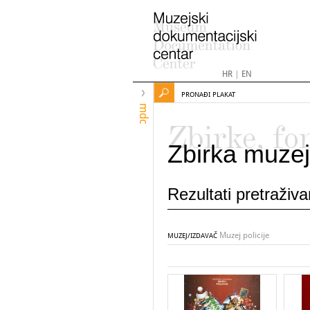
HR
|
EN
PRONAĐI PLAKAT
mdc
Zbirke, fo
Zbirka muzej
Rezultati pretraživ
Muzej policije
MUZEJ/IZDAVAČ