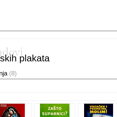
ndovi
skih plakata
anja
(8)