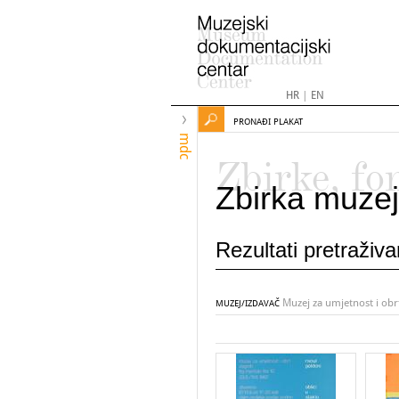
HR
|
EN
PRONAĐI PLAKAT
mdc
Zbirke, fo
Zbirka muzej
Rezultati pretraživ
Muzej za umjetnost i obr
MUZEJ/IZDAVAČ