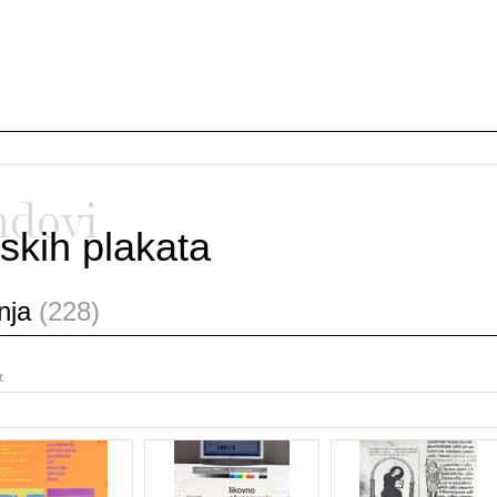
ndovi
skih plakata
anja
(228)
t