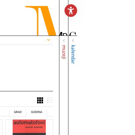
muzeji
kalendar
GRAD
GODINA