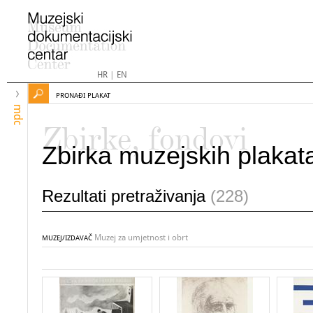
HR
|
EN
PRONAĐI PLAKAT
mdc
Zbirke, fondovi
Zbirka muzejskih plakat
Rezultati pretraživanja
(228)
Muzej za umjetnost i obrt
MUZEJ/IZDAVAČ