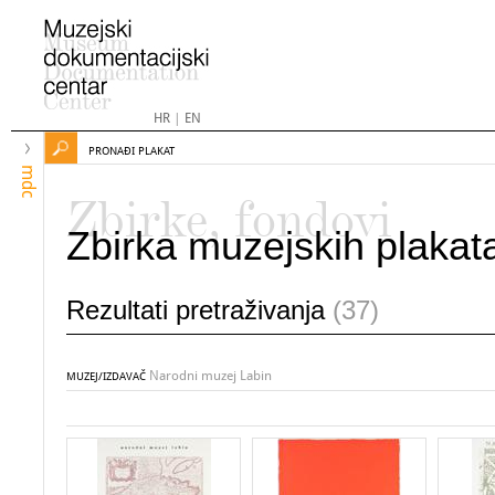
HR
|
EN
PRONAĐI PLAKAT
mdc
Zbirke, fondovi
Zbirka muzejskih plakat
Rezultati pretraživanja
(37)
Narodni muzej Labin
MUZEJ/IZDAVAČ