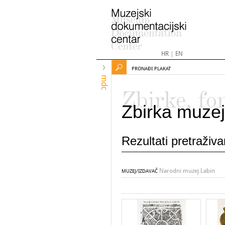
HR
|
EN
PRONAĐI PLAKAT
mdc
Zbirke, fo
Zbirka muzej
Rezultati pretraživ
Narodni muzej Labin
MUZEJ/IZDAVAČ