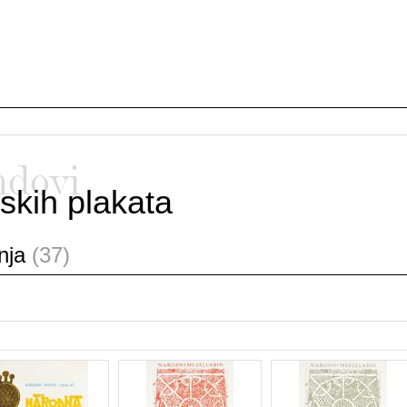
ndovi
skih plakata
anja
(37)