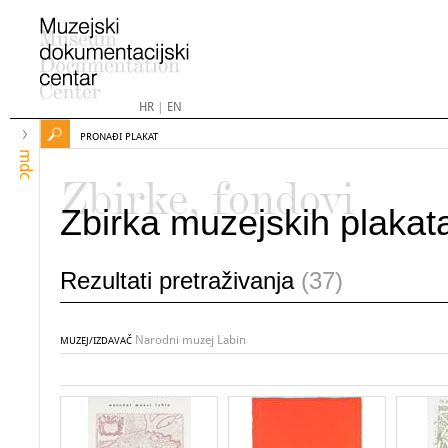
HR
|
EN
PRONAĐI PLAKAT
mdc
Zbirke, fondovi
Zbirka muzejskih plakat
Rezultati pretraživanja
(37)
Narodni muzej Labin
MUZEJ/IZDAVAČ