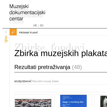
HR
|
EN
PRONAĐI PLAKAT
mdc
Zbirke, fondovi
Zbirka muzejskih plakat
Rezultati pretraživanja
(48)
Narodni muzej Zadar
MUZEJ/IZDAVAČ