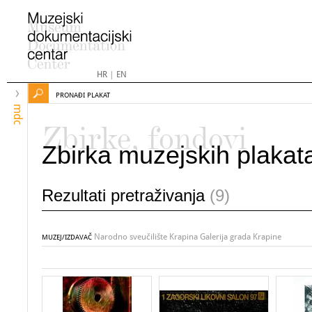
HR
|
EN
PRONAĐI PLAKAT
mdc
Zbirke, fondovi
Zbirka muzejskih plakat
Rezultati pretraživanja
(9)
Narodno sveučilište Krapina Galerija grada Krapine
MUZEJ/IZDAVAČ