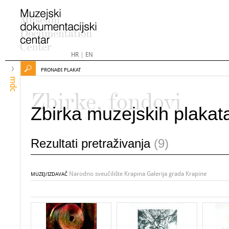
HR
|
EN
PRONAĐI PLAKAT
mdc
Zbirke, fondovi
Zbirka muzejskih plakat
Rezultati pretraživanja
(9)
Narodno sveučilište Krapina Galerija grada Krapine
MUZEJ/IZDAVAČ