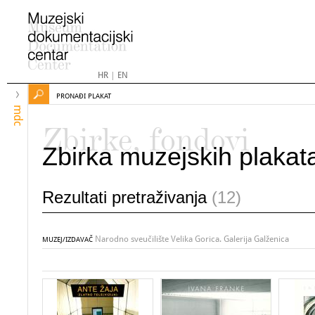
HR
|
EN
PRONAĐI PLAKAT
mdc
Zbirke, fondovi
Zbirka muzejskih plakat
Rezultati pretraživanja
(12)
Narodno sveučilište Velika Gorica. Galerija Galženica
MUZEJ/IZDAVAČ