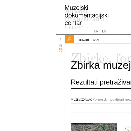
HR
|
EN
PRONAĐI PLAKAT
mdc
Zbirke, fo
Zbirka muzej
Rezultati pretraživ
Pomorski i povijesni mu
MUZEJ/IZDAVAČ