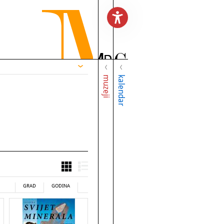
muzeji
kalendar
GRAD
GODINA