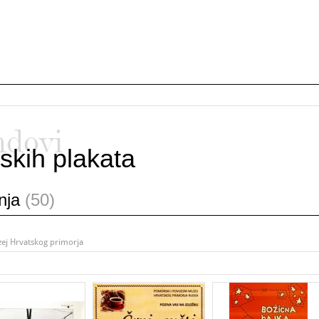
ndovi
skih plakata
anja
(50)
zej Hrvatskog primorja