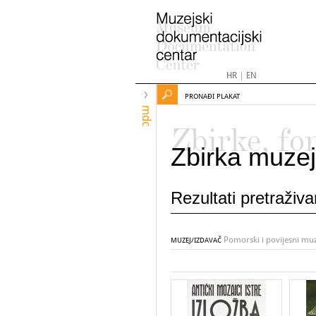
HR
|
EN
PRONAĐI PLAKAT
mdc
Zbirke, fo
Zbirka muzej
Rezultati pretraživ
Pomorski i povijesni mu
MUZEJ/IZDAVAČ