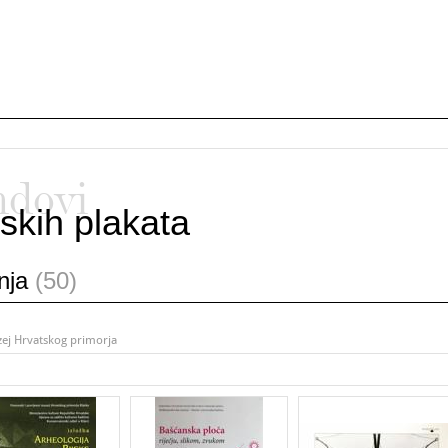
ndovi
skih plakata
anja
(50)
zej Hrvatskog primorja