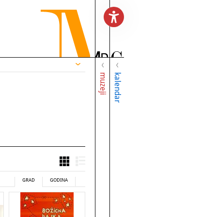
muzeji
kalendar
GRAD
GODINA