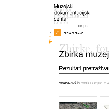
HR
|
EN
PRONAĐI PLAKAT
mdc
Zbirke, fo
Zbirka muzej
Rezultati pretraživ
Pomorski i povijesni mu
MUZEJ/IZDAVAČ