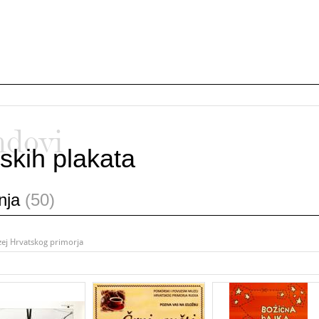
ndovi
skih plakata
anja
(50)
zej Hrvatskog primorja