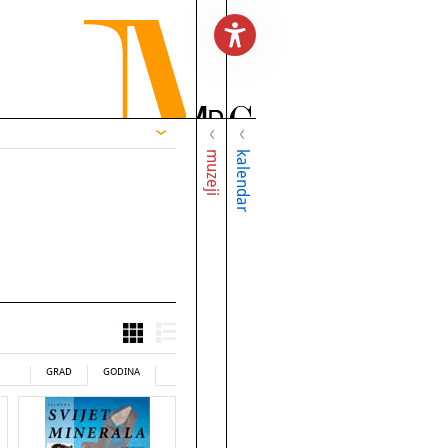
muzeji
kalendar
GRAD
GODINA