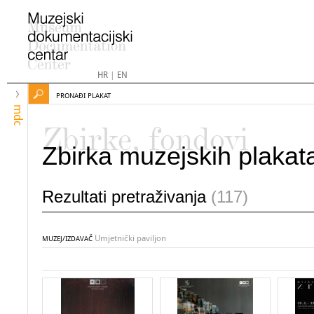
HR
|
EN
PRONAĐI PLAKAT
mdc
Zbirke, fondovi
Zbirka muzejskih plakat
Rezultati pretraživanja
(117)
Umjetnički paviljon
MUZEJ/IZDAVAČ