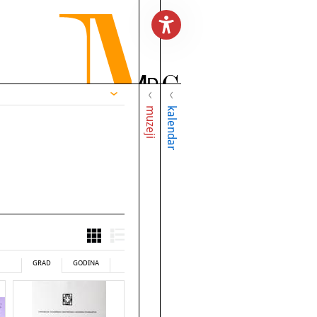
muzeji
kalendar
GRAD
GODINA