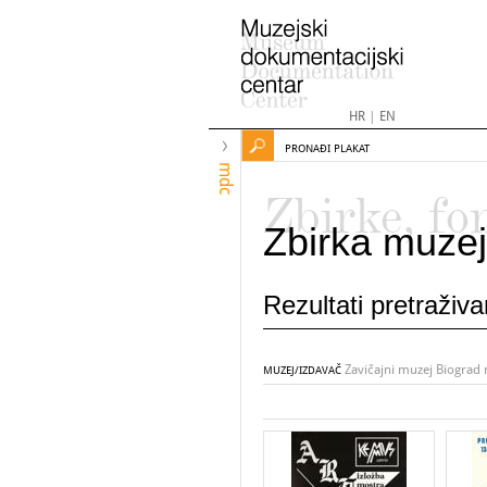
HR
|
EN
PRONAĐI PLAKAT
mdc
Zbirke, fo
Zbirka muzej
Rezultati pretraživ
Zavičajni muzej Biograd
MUZEJ/IZDAVAČ