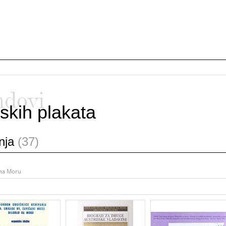
ndovi
skih plakata
anja
(37)
 na Moru