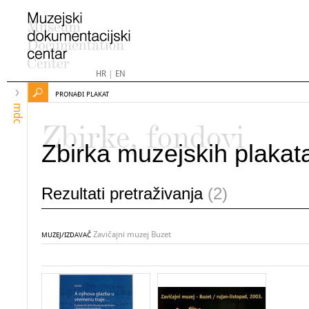
HR
|
EN
PRONAĐI PLAKAT
mdc
Zbirke, fondovi
Zbirka muzejskih plakat
Rezultati pretraživanja
(2)
Zavičajni muzej Buzet
MUZEJ/IZDAVAČ