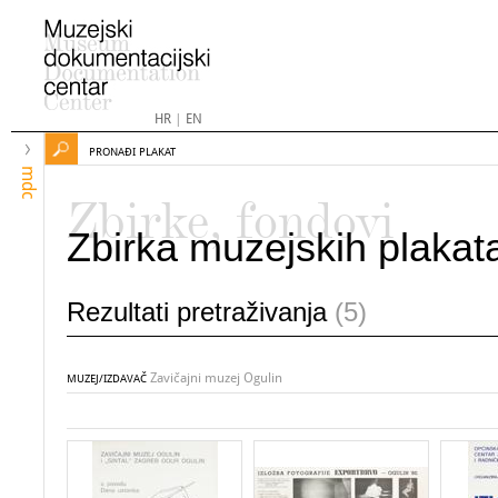
HR
|
EN
PRONAĐI PLAKAT
mdc
Zbirke, fondovi
Zbirka muzejskih plakat
Rezultati pretraživanja
(5)
Zavičajni muzej Ogulin
MUZEJ/IZDAVAČ