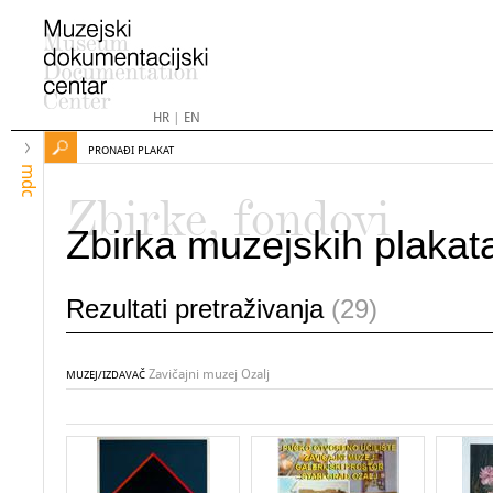
HR
|
EN
PRONAĐI PLAKAT
mdc
Zbirke, fondovi
Zbirka muzejskih plakat
Rezultati pretraživanja
(29)
Zavičajni muzej Ozalj
MUZEJ/IZDAVAČ