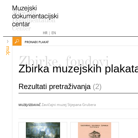
HR
|
EN
PRONAĐI PLAKAT
mdc
Zbirke, fondovi
Zbirka muzejskih plakat
Rezultati pretraživanja
(2)
Zavičajni muzej Stjepana Grubera
MUZEJ/IZDAVAČ