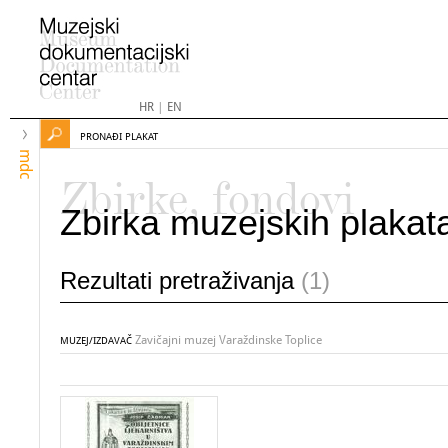
HR
|
EN
PRONAĐI PLAKAT
mdc
Zbirke, fondovi
Zbirka muzejskih plakat
Rezultati pretraživanja
(1)
Zavičajni muzej Varaždinske Toplice
MUZEJ/IZDAVAČ