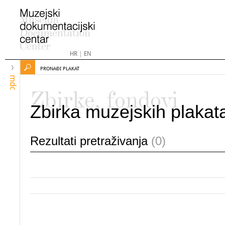
HR
|
EN
PRONAĐI PLAKAT
mdc
Zbirke, fondovi
Zbirka muzejskih plakat
Rezultati pretraživanja
(0)