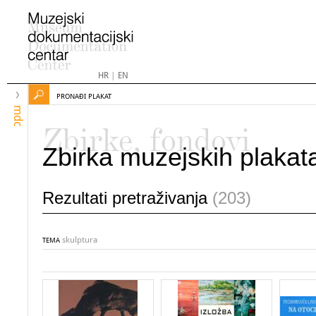
HR
|
EN
PRONAĐI PLAKAT
mdc
Zbirke, fondovi
Zbirka muzejskih plakat
Rezultati pretraživanja
(203)
skulptura
TEMA