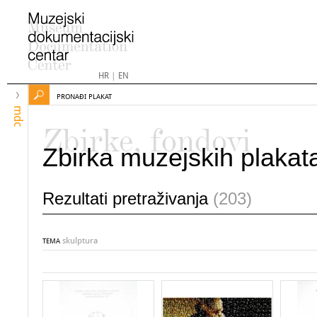
HR
|
EN
PRONAĐI PLAKAT
mdc
Zbirke, fondovi
Zbirka muzejskih plakat
Rezultati pretraživanja
(203)
skulptura
TEMA