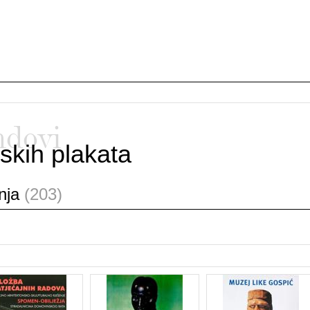
ndovi
skih plakata
anja
(203)