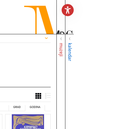
muzeji
kalendar
GRAD
GODINA