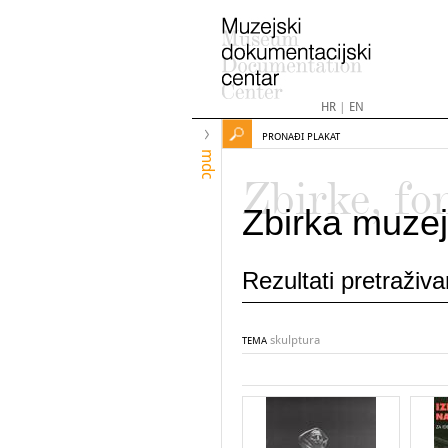
HR
|
EN
PRONAĐI PLAKAT
mdc
Zbirke, fo
Zbirka muzej
Rezultati pretraživ
skulptura
TEMA