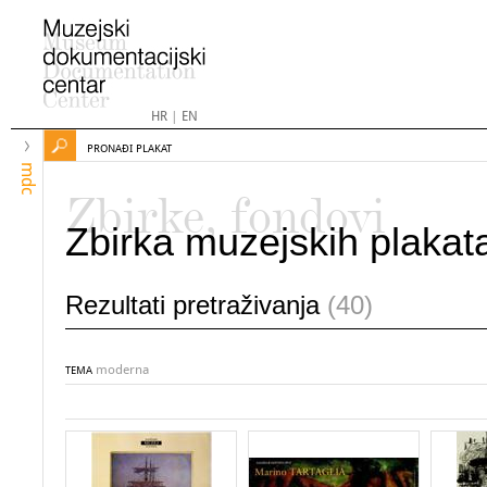
HR
|
EN
PRONAĐI PLAKAT
mdc
Zbirke, fondovi
Zbirka muzejskih plakat
Rezultati pretraživanja
(40)
moderna
TEMA