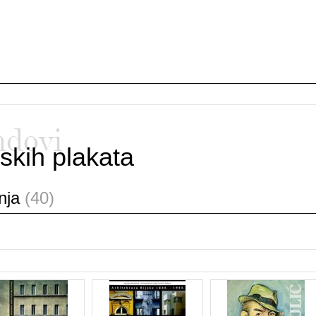
ndovi
skih plakata
anja
(40)