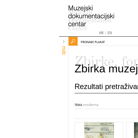
HR
|
EN
PRONAĐI PLAKAT
mdc
Zbirke, fo
Zbirka muzej
Rezultati pretraživ
moderna
TEMA