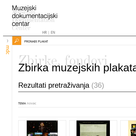
HR
|
EN
PRONAĐI PLAKAT
mdc
Zbirke, fondovi
Zbirka muzejskih plakat
Rezultati pretraživanja
(36)
novac
TEMA