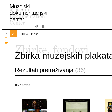
HR
|
EN
PRONAĐI PLAKAT
mdc
Zbirke, fondovi
Zbirka muzejskih plakat
Rezultati pretraživanja
(36)
novac
TEMA