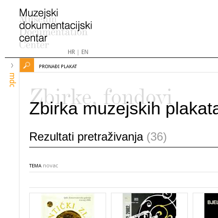
HR
|
EN
PRONAĐI PLAKAT
mdc
Zbirke, fondovi
Zbirka muzejskih plakat
Rezultati pretraživanja
(36)
novac
TEMA