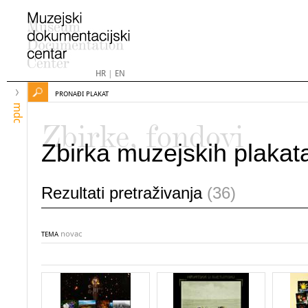
HR
|
EN
PRONAĐI PLAKAT
mdc
Zbirke, fondovi
Zbirka muzejskih plakat
Rezultati pretraživanja
(36)
novac
TEMA