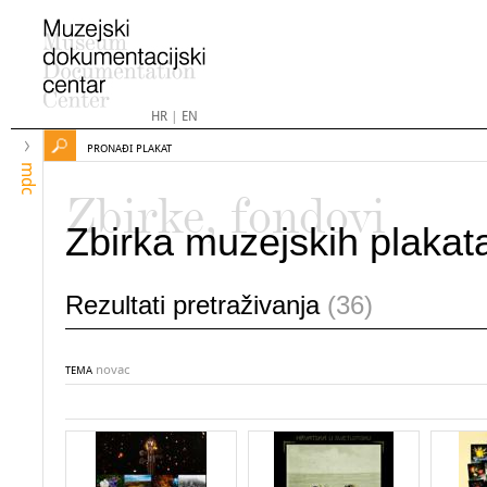
HR
|
EN
PRONAĐI PLAKAT
mdc
Zbirke, fondovi
Zbirka muzejskih plakat
Rezultati pretraživanja
(36)
novac
TEMA